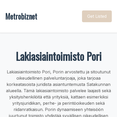
Metrobiznet
Get Listed
Lakiasiaintoimisto Pori
Lakiasiaintoimisto Pori, Porin arvostettu ja sitoutunut
oikeudellinen palveluntarjoaja, joka tarjoaa
korkeatasoista juridista asiantuntemusta Satakunnan
alueella. Tämä lakiasiaintoimisto palvelee laajasti sekä
yksityishenkilöitä että yrityksiä, kattaen esimerkiksi
yritysjuridiikan, perhe- ja perintöoikeuden sekä
riidanratkaisun. Porin dynaamiseen yhteisöön
juurtunut toimisto yhdistää syvällisen oikeudellisen