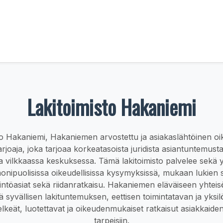
Lakitoimisto Hakaniemi
to Hakaniemi, Hakaniemen arvostettu ja asiakaslähtöinen oi
rjoaja, joka tarjoaa korkeatasoista juridista asiantuntemust
 ja vilkkaassa keskuksessa. Tämä lakitoimisto palvelee sekä y
 monipuolisissa oikeudellisissa kysymyksissä, mukaan lukien
intöasiat sekä riidanratkaisu. Hakaniemen eläväiseen yhtei
ä syvällisen lakituntemuksen, eettisen toimintatavan ja yksil
lkeät, luotettavat ja oikeudenmukaiset ratkaisut asiakkaiden 
tarpeisiin.