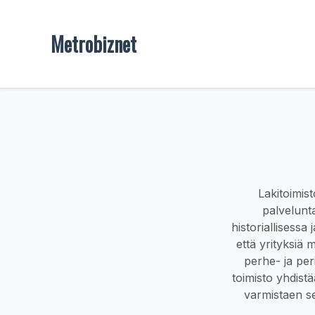
Metrobiznet
Lakitoimis
palvelunta
historiallisessa
että yrityksiä
perhe- ja per
toimisto yhdistä
varmistaen se