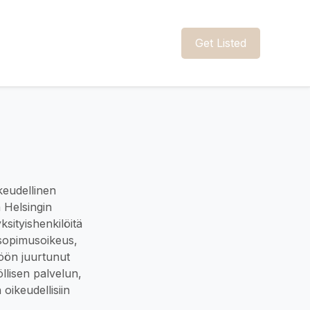
Get Listed
keudellinen
a Helsingin
ksityishenkilöitä
 sopimusoikeus,
söön juurtunut
öllisen palvelun,
oikeudellisiin